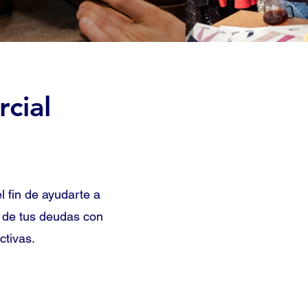
cial
?
l fin de ayudarte a
ón de tus deudas con
ctivas.