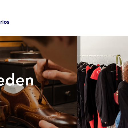
rios
eden